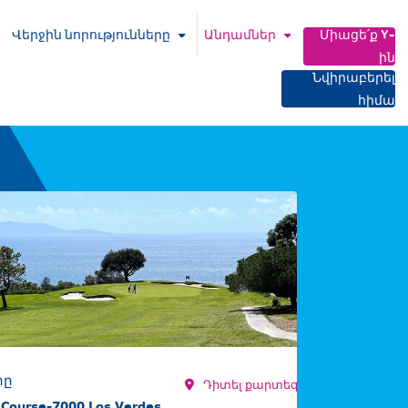
Վերջին նորությունները
Անդամներ
Միացե՛ք Y-
ին
Նվիրաբերել
հիմա
րը
Դիտել քարտեզի վրա
 Course-7000 Los Verdes