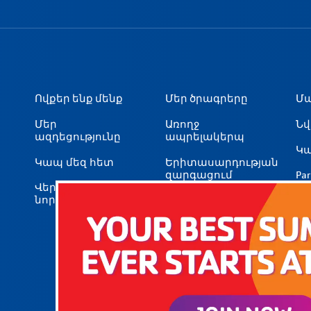
իգացիա
Ովքեր ենք մենք
Մեր ծրագրերը
Մ
Մեր
Առողջ
Նվ
ազդեցությունը
ապրելակերպ
Կ
Կապ մեզ հետ
Երիտասարդության
զարգացում
Par
Վերջին
նորությունները
Սոցիալական
Կ
ազդեցություն