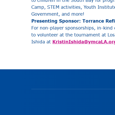
to children in the South Bay for pr
Camp, STEM activities, Youth Institut
Government, and more!
Presenting Sponsor: Torrance Re
For non-player sponsorships, in-kind d
to volunteer at the tournament at Los
Ishida at
KristinIshida@ymcaLA.or