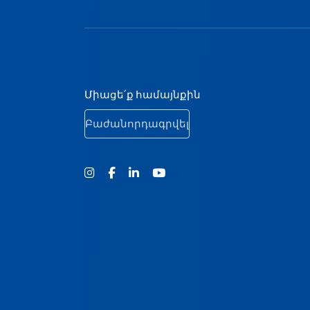
Ստորին էջի նավ
Միացե՛ք համայնքին
Բաժանորդագրվել
Ինստագրամ
Ֆեյսբուք
Յություբ