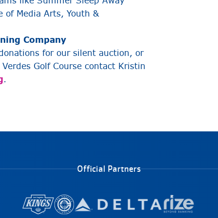
ograms like Summer Sleep Away
e of Media Arts, Youth &
fining Company
onations for our silent auction, or
 Verdes Golf Course contact Kristin
g
.
Official Partners