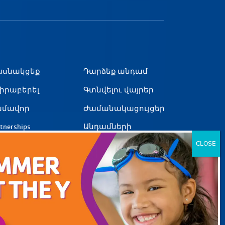
ասնակցեք
Դարձեք անդամ
իրաբերել
Գտնվելու վայրեր
ամավոր
Ժամանակացույցեր
tnerships
Անդամների
աջակցություն
արիերա
ԳՆԱԼ