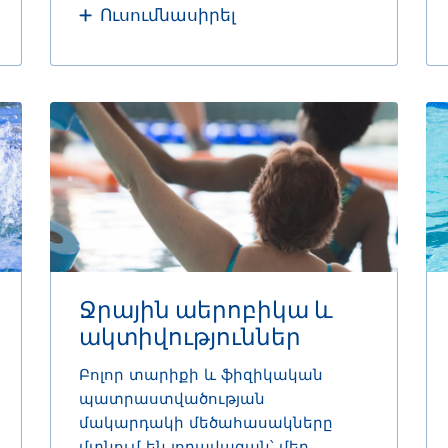
Ուսումնասիրել
Ջրային աերոբիկա և
ակտիվություններ
Բոլոր տարիքի և ֆիզիկական
պատրաստվածության
մակարդակի մեծահասակները
մտնում են լողավազան՝ մեր