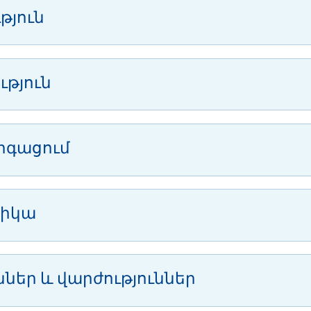
ւթյուն
ւթյուն
արգացում
նիկա
ններ և վարժություններ