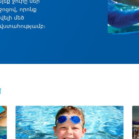
եք ջուրը մեր
ոցով, որոնք
վելի մեծ
ի վստահությամբ։
մ