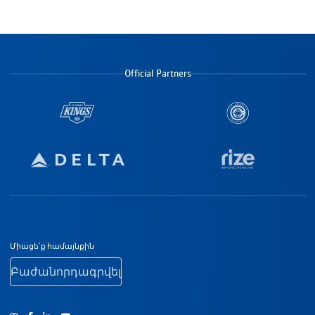
Official Partners
Ստորին էջի նավիգացիա
Միացե՛ք համայնքին
Բաժանորդագրվել