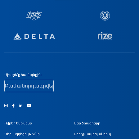
Ստորին էջի նավիգացիա
Միացե՛ք համայնքին
Բաժանորդագրվել
Ինստագրամ
Ֆեյսբուք
Յություբ
Ովքեր ենք մենք
Մեր ծրագրերը
Մեր ազդեցությունը
Առողջ ապրելակերպ