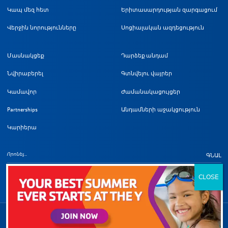
Կապ մեզ հետ
Երիտասարդության զարգացում
Վերջին նորությունները
Սոցիալական ազդեցություն
Մասնակցեք
Դարձեք անդամ
Նվիրաբերել
Գտնվելու վայրեր
Կամավոր
Ժամանակացույցեր
Partnerships
Անդամների աջակցություն
Կարիերա
ԳՆԱԼ
Հեղինակային իրավունքի մա
©
2026
Լոս Անջելեսի Մետրոպոլիտեն YMCA: Բոլոր իրավունքները պաշտպանված են: