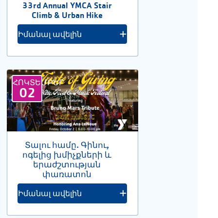
33rd Annual YMCA Stair
Climb & Urban Hike
Իմանալ ավելին
ՀՈԿՏԵՄԲԵՐ
02
Տալու համը. Գինու,
ոգելից խմիչքների և
երաժշտության
փառատոն
Իմանալ ավելին