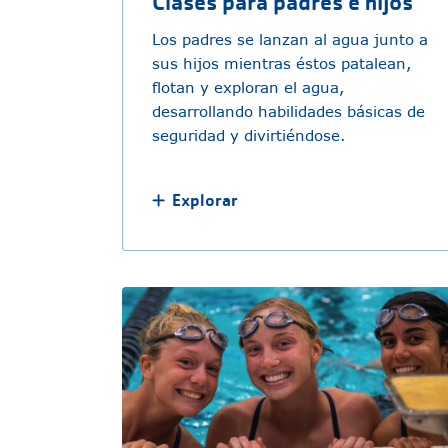
Clases para padres e hijos
Los padres se lanzan al agua junto a
sus hijos mientras éstos patalean,
flotan y exploran el agua,
desarrollando habilidades básicas de
seguridad y divirtiéndose.
Explorar