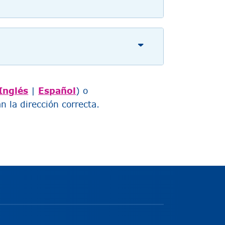
Inglés
|
Español
) o
n la dirección correcta.