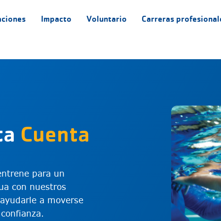
aciones
Impacto
Voluntario
Carreras profesional
ta
Cuenta
entrene para un
ua con nuestros
 ayudarle a moverse
confianza.