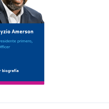
ayzio Amerson
residente primero,
fficer
 biografía