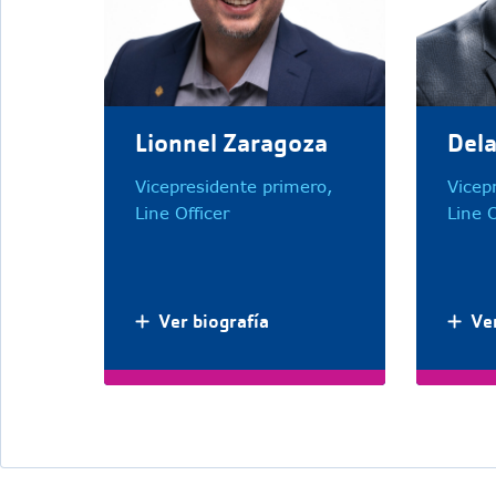
Lionnel Zaragoza
Del
Vicepresidente primero,
Vicep
Line Officer
Line O
Ver biografía
Ver