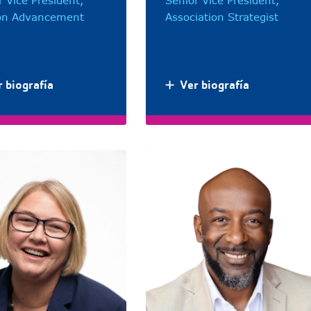
r Vice President,
Senior Vice President,
on Advancement
Association Strategist
 biografía
Ver biografía