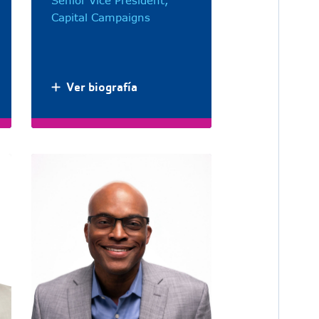
Senior Vice President,
Capital Campaigns
Ver biografía