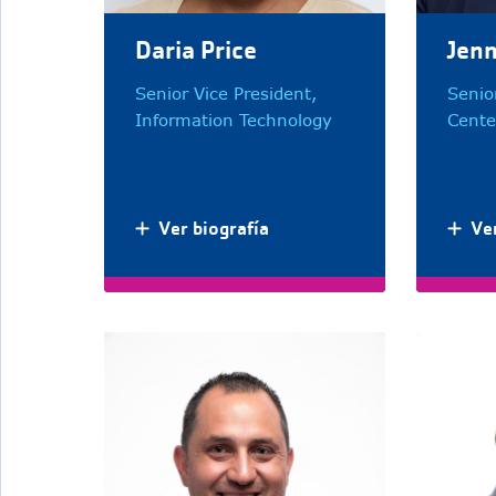
Daria Price
Jenn
Senior Vice President,
Senio
Information Technology
Cente
Ver biografía
Ver