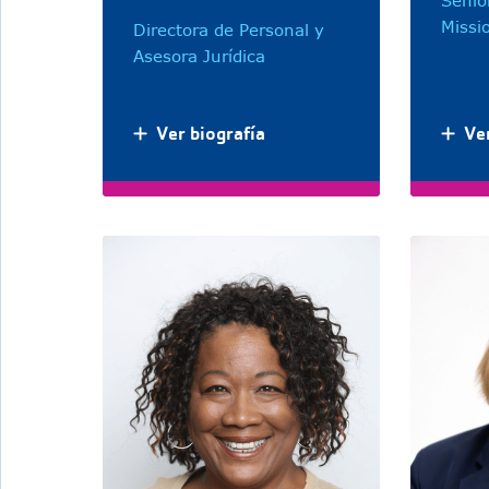
Senio
Missi
Directora de Personal y
Asesora Jurídica
Ver biografía
Ver