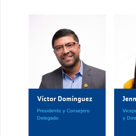
Víctor Domínguez
Jen
Presidente y Consejero
Vicep
Delegado
y Dir