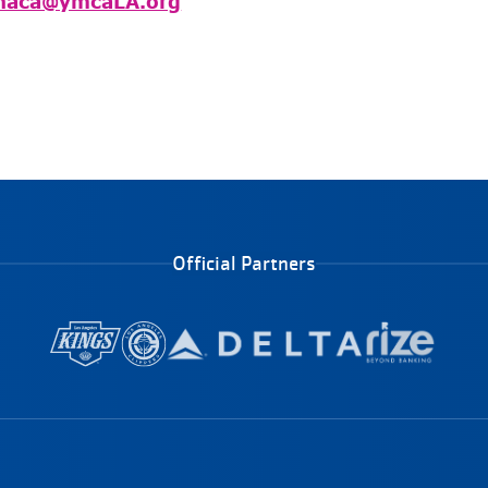
aca@ymcaLA.org
Official Partners