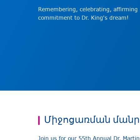
Remembering, celebrating, affirming
commitment to Dr. King's dream!
Միջոցառման ման
Join us for our 55th Annual Dr. Marti