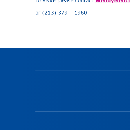
To RSVP please contact
WendyMench
or (213) 379 – 1960