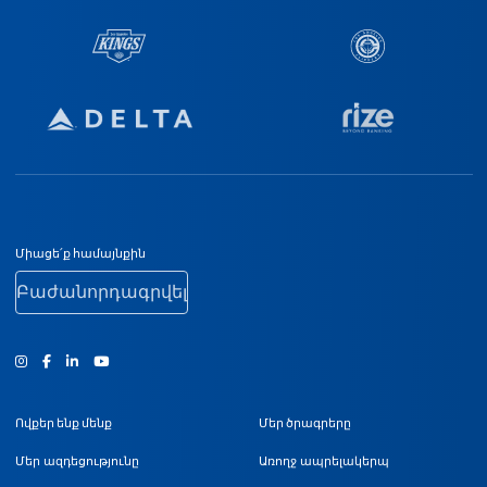
Ստորին էջի նավիգացիա
Միացե՛ք համայնքին
Բաժանորդագրվել
Ինստագրամ
Ֆեյսբուք
Յություբ
Ովքեր ենք մենք
Մեր ծրագրերը
Մեր ազդեցությունը
Առողջ ապրելակերպ