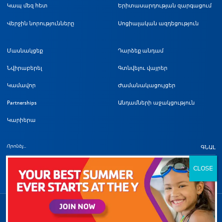
Կապ մեզ հետ
Երիտասարդության զարգացում
Վերջին նորությունները
Սոցիալական ազդեցություն
Մասնակցեք
Դարձեք անդամ
Նվիրաբերել
Գտնվելու վայրեր
Կամավոր
Ժամանակացույցեր
Partnerships
Անդամների աջակցություն
Կարիերա
ԳՆԱԼ
Հեղինակային իրավունքի մա
©
2026
Լոս Անջելեսի Մետրոպոլիտեն YMCA: Բոլոր իրավունքները պաշտպանված են:
Armenian
Գաղտնիության քաղաքականություն