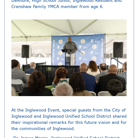
DeAndre, High School Junior, Inglewood Resident and
Crenshaw Family YMCA member from age 6.
At the Inglewood Event, special guests from the City of
Inglewood and Inglewood Unified School District shared
their inspirational remarks for this future vision and for
the communities of Inglewood.