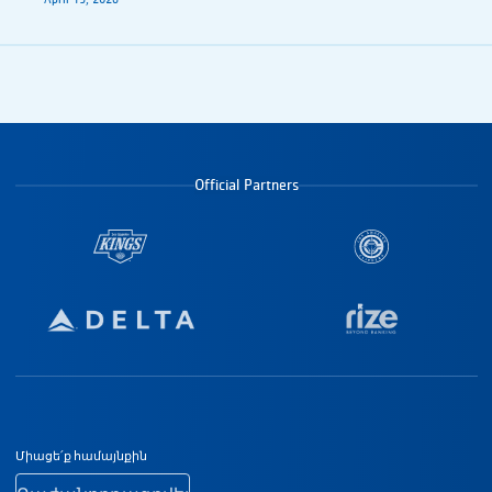
Official Partners
Ստորին էջի նավիգացիա
Միացե՛ք համայնքին