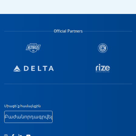
Official Partners
Ստորին էջի նավիգացիա
Միացե՛ք համայնքին
Բաժանորդագրվել
Ինստագրամ
Ֆեյսբուք
Յություբ