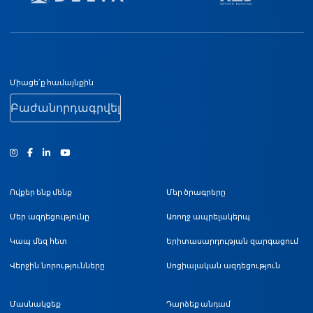
Ստորին էջի նավիգացիա
Միացե՛ք համայնքին
Բաժանորդագրվել
Ինստագրամ
Ֆեյսբուք
Յություբ
Ովքեր ենք մենք
Մեր ծրագրերը
Մեր ազդեցությունը
Առողջ ապրելակերպ
Կապ մեզ հետ
Երիտասարդության զարգացում
Վերջին նորությունները
Սոցիալական ազդեցություն
Մասնակցեք
Դարձեք անդամ