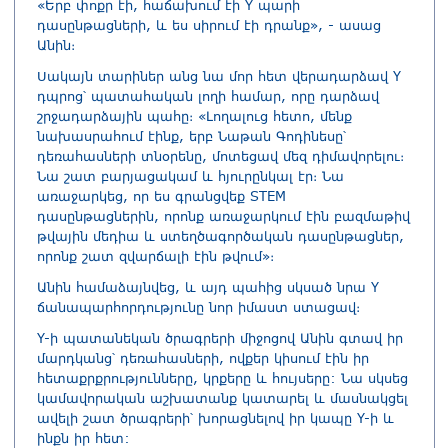
«Երբ փոքր էի, հաճախում էի Y պարի
դասընթացների, և ես սիրում էի դրանք», - ասաց
Անին։
Սակայն տարիներ անց նա մոր հետ վերադարձավ Y
դպրոց՝ պատահական լողի համար, որը դարձավ
շրջադարձային պահը։ «Լողալուց հետո, մենք
նախասրահում էինք, երբ Նաթան Գոդինեսը՝
դեռահասների տնօրենը, մոտեցավ մեզ դիմավորելու։
Նա շատ բարյացակամ և հյուրընկալ էր։ Նա
առաջարկեց, որ ես գրանցվեք STEM
դասընթացներին, որոնք առաջարկում էին բազմաթիվ
թվային մեդիա և ստեղծագործական դասընթացներ,
որոնք շատ զվարճալի էին թվում»։
Անին համաձայնվեց, և այդ պահից սկսած նրա Y
ճանապարհորդությունը նոր իմաստ ստացավ։
Y-ի պատանեկան ծրագրերի միջոցով Անին գտավ իր
մարդկանց՝ դեռահասների, ովքեր կիսում էին իր
հետաքրքրությունները, կրքերը և հույսերը: Նա սկսեց
կամավորական աշխատանք կատարել և մասնակցել
ավելի շատ ծրագրերի՝ խորացնելով իր կապը Y-ի և
ինքն իր հետ: