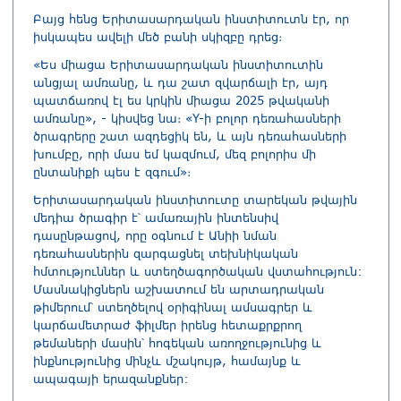
Բայց հենց Երիտասարդական ինստիտուտն էր, որ
իսկապես ավելի մեծ բանի սկիզբը դրեց։
«Ես միացա Երիտասարդական ինստիտուտին
անցյալ ամռանը, և դա շատ զվարճալի էր, այդ
պատճառով էլ ես կրկին միացա 2025 թվականի
ամռանը», - կիսվեց նա։ «Y-ի բոլոր դեռահասների
ծրագրերը շատ ազդեցիկ են, և այն դեռահասների
խումբը, որի մաս եմ կազմում, մեզ բոլորիս մի
ընտանիքի պես է զգում»։
Երիտասարդական ինստիտուտը տարեկան թվային
մեդիա ծրագիր է՝ ամառային ինտենսիվ
դասընթացով, որը օգնում է Անիի նման
դեռահասներին զարգացնել տեխնիկական
հմտություններ և ստեղծագործական վստահություն:
Մասնակիցներն աշխատում են արտադրական
թիմերում՝ ստեղծելով օրիգինալ ամսագրեր և
կարճամետրաժ ֆիլմեր իրենց հետաքրքրող
թեմաների մասին՝ հոգեկան առողջությունից և
ինքնությունից մինչև մշակույթ, համայնք և
ապագայի երազանքներ: