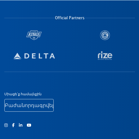
Official Partners
Ստորին էջի նավիգացիա
Միացե՛ք համայնքին
Բաժանորդագրվել
Ինստագրամ
Ֆեյսբուք
Յություբ