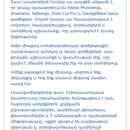
Շատ ուսանողների համար սա առաջին անգամն է,
որ նրանք օգտագործում են Adobe Photoshop,
Illustrator, InDesign, Final Cut Pro և GarageBand նման
գործիքներ: Բոլորի համար սա հնարավորություն է
սովորելու՝ համագործակցելով, փորձարկելով և
ստեղծելով աշխատանք, որը արտացոլում է նրանց
ինքնությունը:
Անին միացավ ստեղծագործական գործընթացին՝
ուրախություն գտնելով ոչ միայն գործիքների, այլև
թիմային աշխատանքի և վստահության մեջ, որը
գալիս է միասին իմաստալից ինչ-որ բան ստեղծելուց։
«Մենք աջակցում ենք միմյանց, սովորում ենք
միմյանցից և հոգ ենք տանում միմյանց մասին», -
ասաց նա։
Լրատվամիջոցներից զատ, Երիտասարդական
ինստիտուտը դեռահասներին ծանոթացնում է նաև
հաջորդիվ անելիքներին՝ քոլեջային
շրջագայություններին, կարիերայի վերաբերյալ
քննարկումներին և Y անձնակազմի ու կամավորների
մենթորությանը, ովքեր կիսվում են բարձրագույն
կրթության և ստեղծագործական կարիերայի