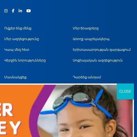
Ինստագրամ
Ֆեյսբուք
Յություբ
Ովքեր ենք մենք
Մեր ծրագրերը
Մեր ազդեցությունը
Առողջ ապրելակերպ
Կապ մեզ հետ
Երիտասարդության զարգացում
Վերջին նորությունները
Սոցիալական ազդեցություն
Մասնակցեք
Դարձեք անդամ
Նվիրաբերել
Գտնվելու վայրեր
Կամավոր
Ժամանակացույցեր
Partnerships
Անդամների աջակցություն
Կարիերա
ԳՆԱԼ