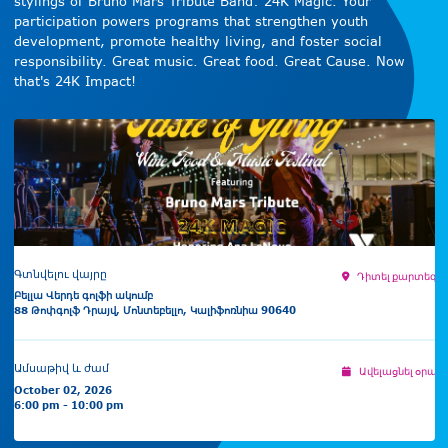
stylings of Bruno Mars Tribute Band: 24K Magic. Your
participation powers programs that strengthen youth
development, promote healthy living, and foster social
responsibility. Great music. Great food. Great Cause. Now
that's 24K Impact!
Գտնվելու վայրը
Դիտել քարտեզի 
Բելլա Վերդե գոլֆի ակումբ
88 Թոփգոլֆ Դրայվ, Մոնտեբելլո, Կալիֆոռնիա 90640
Ամսաթիվ և ժամ
Ավելացնել օրացո
October 02, 2026
6:00 pm - 10:00 pm