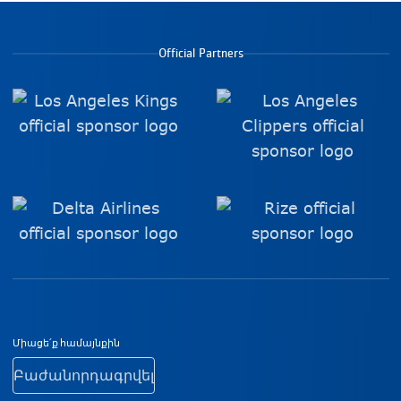
Official Partners
Ստորին էջի նավիգացիա
Միացե՛ք համայնքին
Բաժանորդագրվել