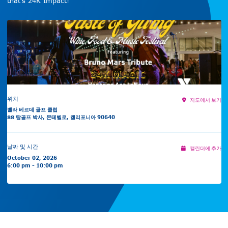
that's 24K Impact!
위치
지도에서 보기
벨라 베르데 골프 클럽
88 탑골프 박사, 몬테벨로, 캘리포니아 90640
날짜 및 시간
캘린더에 추가
October 02, 2026
6:00 pm - 10:00 pm