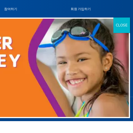
참여하기
회원 가입하기
기부하기
위치
자원 봉사자
일정
Partnerships
회원 지원
채용 정보
이
동
저작권 정보
©
2026
로스앤젤레스 메트로폴리탄 YMCA. 모든 권리 보유.
개인정보 보호정책