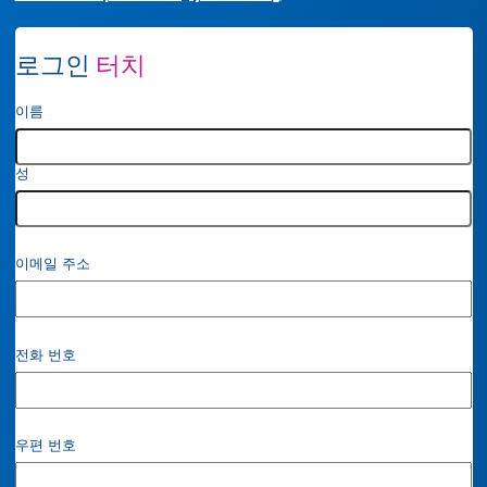
로그인
터치
이
이름
름
*
성
이메일 주소
전화 번호
우편 번호