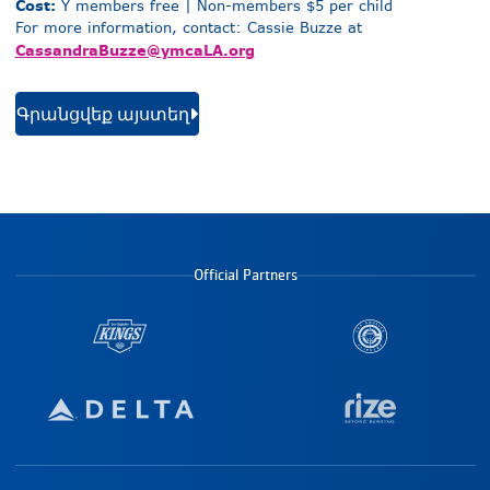
Cost:
Y members free | Non-members $5 per child
For more information, c
ontact: Cassie Buzze at
CassandraBuzze@ymcaLA.org
Գրանցվեք այստեղ
Official Partners