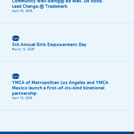
Community Well-Being® Be Well. Do Good.
Lead Change.® Trademark
April 30, 2026
Բլոգ
5th Annual Girls Empowerment Day
March 12, 2026
Բլոգ
YMCA of Metropolitan Los Angeles and YMCA
Mexico launch a first-of-its-kind binational
partnership
April 15, 2026