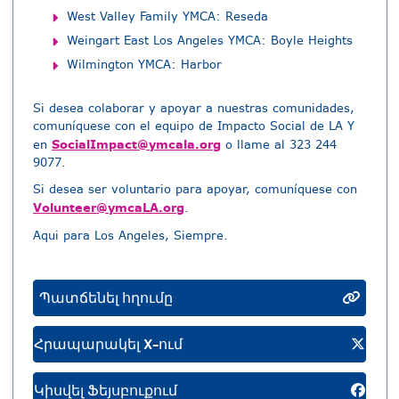
West Valley Family YMCA: Reseda
Weingart East Los Angeles YMCA: Boyle Heights
Wilmington YMCA: Harbor
Si desea colaborar y apoyar a nuestras comunidades,
comuníquese con el equipo de Impacto Social de LA Y
SocialImpact@ymcala.org
en
o llame al 323 244
9077.
Si desea ser voluntario para apoyar, comuníquese con
Volunteer@ymcaLA.org
.
Aqui para Los Angeles, Siempre.
Պատճենել հղումը
Հրապարակել X-ում
Կիսվել Ֆեյսբուքում