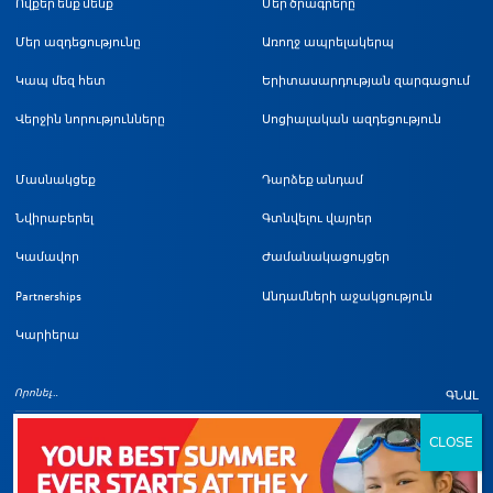
Ովքեր ենք մենք
Մեր ծրագրերը
Մեր ազդեցությունը
Առողջ ապրելակերպ
Կապ մեզ հետ
Երիտասարդության զարգացում
Վերջին նորությունները
Սոցիալական ազդեցություն
Մասնակցեք
Դարձեք անդամ
Նվիրաբերել
Գտնվելու վայրեր
Կամավոր
Ժամանակացույցեր
Partnerships
Անդամների աջակցություն
Կարիերա
ԳՆԱԼ