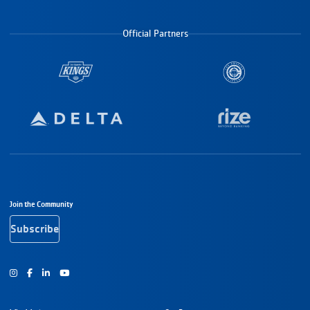
Official Partners
Footer Navigation
Join the Community
Subscribe
Instagram
Facebook
Youtube