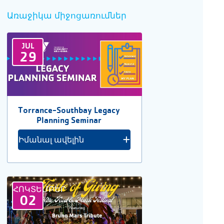
Առաջիկա միջոցառումներ
JUL
29
Torrance-Southbay Legacy
Planning Seminar
Իմանալ ավելին
ՀՈԿՏԵՄԲԵՐ
02