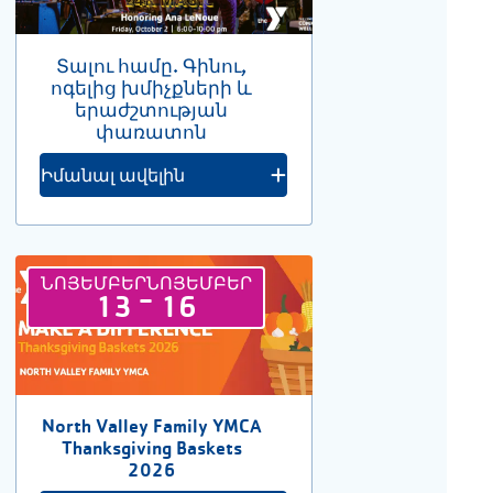
Տալու համը. Գինու,
ոգելից խմիչքների և
երաժշտության
փառատոն
Իմանալ ավելին
ՆՈՅԵՄԲԵՐ
ՆՈՅԵՄԲԵՐ
-
13
16
North Valley Family YMCA
Thanksgiving Baskets
2026