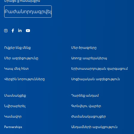
Ստորին էջի նավիգացիա
Միացե՛ք համայնքին
Բաժանորդագրվել
Ինստագրամ
Ֆեյսբուք
Յություբ
Ովքեր ենք մենք
Մեր ծրագրերը
Մեր ազդեցությունը
Առողջ ապրելակերպ
Կապ մեզ հետ
Երիտասարդության զարգացում
Վերջին նորությունները
Սոցիալական ազդեցություն
Մասնակցեք
Դարձեք անդամ
Նվիրաբերել
Գտնվելու վայրեր
Կամավոր
Ժամանակացույցեր
Partnerships
Անդամների աջակցություն