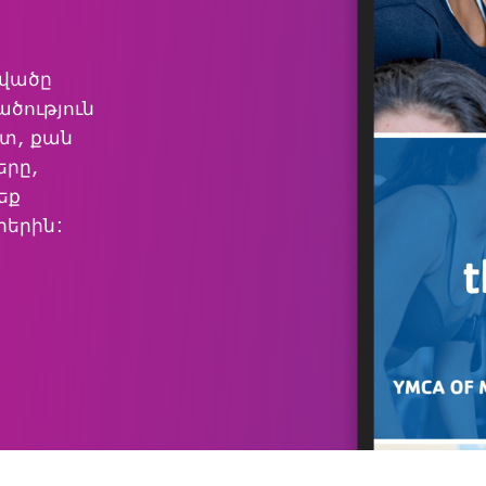
ելվածը
ծություն
շտ, քան
երը,
եք
րերին: