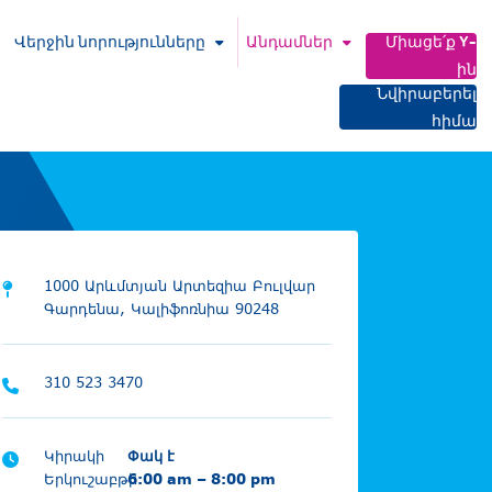
Վերջին նորությունները
Անդամներ
Միացե՛ք Y-
ին
Նվիրաբերել
հիմա
1000 Արևմտյան Արտեզիա Բուլվար
Գարդենա, Կալիֆոռնիա 90248
310 523 3470
Կիրակի
Փակ է
Երկուշաբթի
6:00 am – 8:00 pm