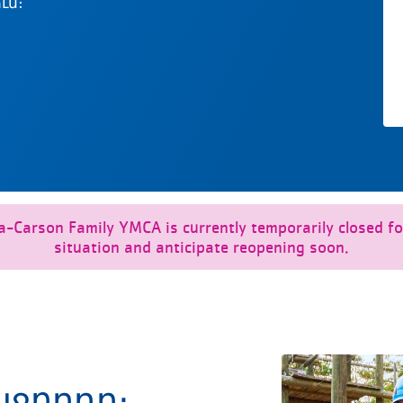
ւմ։
Carson Family YMCA is currently temporarily closed for
situation and anticipate reopening soon.
աջորդը։