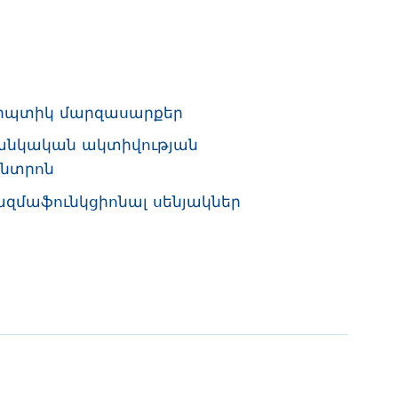
լիպտիկ մարզասարքեր
անկական ակտիվության
ենտրոն
ազմաֆունկցիոնալ սենյակներ