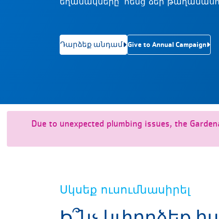
եղանակները՝ հենց ձեր թաղամասո
Դարձեք անդամ
Give to Annual Campaign
Due to unexpected plumbing issues, the Gardena-
Սկսեք ուսումնասիրել
Ի՞նչ կփորձեք հ