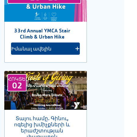
33rd Annual YMCA Stair
Climb & Urban Hike
Իմանալ ավելին
ՀՈԿՏԵՄԲԵՐ
02
Տալու համը. Գինու,
ոգելից խմիչքների և
երաժշտության
փառատոն