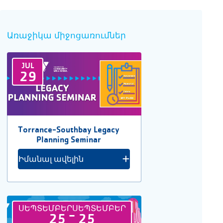
Առաջիկա միջոցառումներ
JUL
29
Torrance-Southbay Legacy
Planning Seminar
Իմանալ ավելին
ՍԵՊՏԵՄԲԵՐ
ՍԵՊՏԵՄԲԵՐ
-
25
25