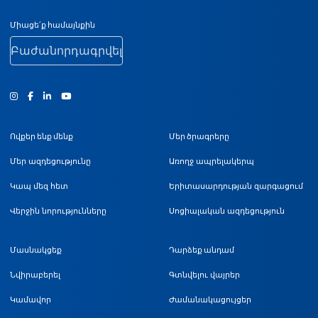
Ստորին էջի նավիգացիա
Միացե՛ք համայնքին
Բաժանորդագրվել
Ինստագրամ
Ֆեյսբուք
Յություբ
Ովքեր ենք մենք
Մեր ծրագրերը
Մեր ազդեցությունը
Առողջ ապրելակերպ
Կապ մեզ հետ
Երիտասարդության զարգացում
Վերջին նորությունները
Սոցիալական ազդեցություն
Մասնակցեք
Դարձեք անդամ
Նվիրաբերել
Գտնվելու վայրեր
Կամավոր
Ժամանակացույցեր