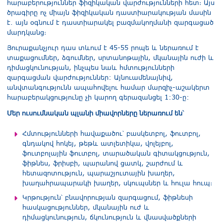
հարաբերություններ ֆիզիկական վարժությունների հետ։ Այս
ծրագիրը ոչ միայն ֆիզիկական դաստիարակության մասին
է. այն օգնում է դաստիարակել բազմակողմանի զարգացած
մարդկանց։
Յուրաքանչյուր դաս տևում է 45-55 րոպե և ներառում է
տաքացումներ, ձգումներ, սրտանոթային, մկանային ուժի և
դիմացկունության, ինչպես նաև հմտությունների
զարգացման վարժություններ: Այնուամենայնիվ,
անվտանգությունն ապահովելու համար մարզիչ-աշակերտ
հարաբերակցությունը չի կարող գերազանցել 1:30-ը:
Մեր ուսումնական պլանի միավորները ներառում են՝
Հմտությունների հավաքածու՝ բասկետբոլ, ֆուտբոլ,
գնդակով հոկեյ, թեթև ատլետիկա, վոլեյբոլ,
ֆուտբոլային ֆուտբոլ, տարածական գիտակցություն,
ֆիթնես, ֆրիսբի, պարանով ցատկ, շարժում և
հետազոտություն, պարաշյուտային խաղեր,
խաղահրապարակի խաղեր, սկուպսներ և հուլա հուպ։
Կրթություն՝ բնավորության զարգացում, ֆիթնեսի
հասկացություններ, մկանային ուժ և
դիմացկունություն, ճկունություն և վնասվածքների