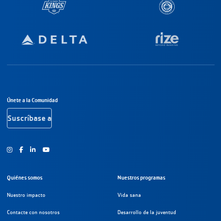
Navegación a pie de página
Únete a la Comunidad
Suscríbase a
Instagram
Facebook
Youtube
Quiénes somos
Nuestros programas
Nuestro impacto
Vida sana
Contacte con nosotros
Desarrollo de la juventud