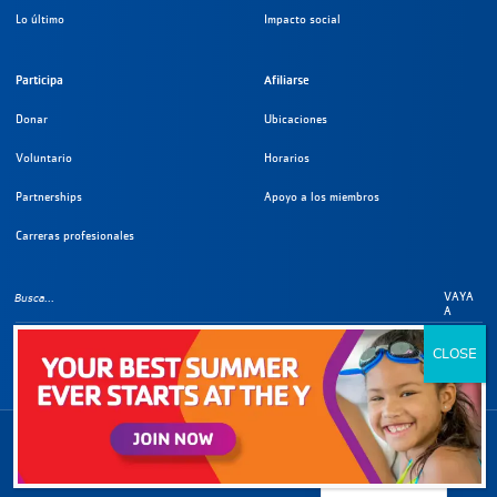
Lo último
Impacto social
Participa
Afiliarse
Donar
Ubicaciones
Voluntario
Horarios
Partnerships
Apoyo a los miembros
Carreras profesionales
VAYA
A
Información sobre derechos de
©
2026
YMCA del área metropolitana de Los Ángeles. Todos los derechos reservados.
Spanish
Política de privacidad