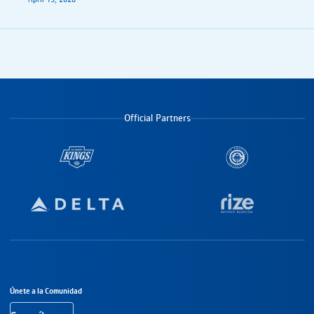
Official Partners
Navegación a pie de página
Únete a la Comunidad