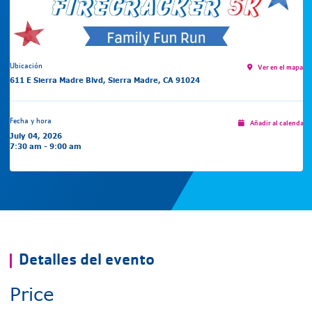
Ubicación
Ver en el mapa
611 E Sierra Madre Blvd, Sierra Madre, CA 91024
Fecha y hora
Añadir al calendari
July 04, 2026
7:30 am - 9:00 am
Detalles del evento
Price