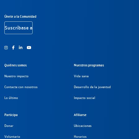
Navegación a pie de página
Únete a la Comunidad
Suscríbase a
Instagram
Facebook
Youtube
Quiénes somos
Nuestros programas
Nuestro impacto
Vida sana
Contacte con nosotros
Desarrollo de la juventud
Lo último
Impacto social
Participa
Afiliarse
Donar
Ubicaciones
Voluntario
Horarios