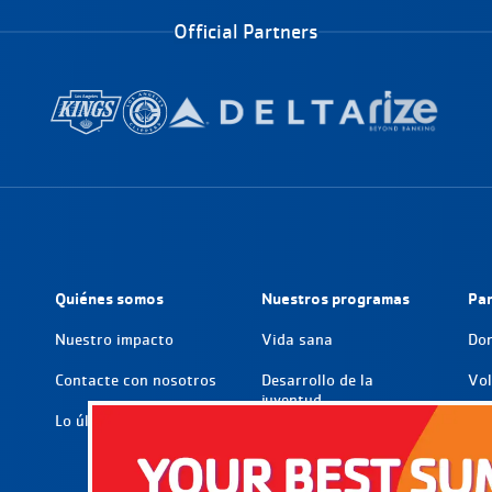
Official Partners
de página
Quiénes somos
Nuestros programas
Par
Nuestro impacto
Vida sana
Do
Contacte con nosotros
Desarrollo de la
Vol
juventud
Lo último
Par
Impacto social
Car