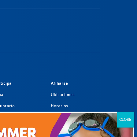
ticipa
Afiliarse
nar
Ubicaciones
untario
Horarios
tnerships
Apoyo a los miembros
reras profesionales