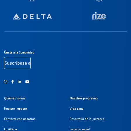
Navegación a pie de página
Únete a la Comunidad
Suscríbase a
Instagram
Facebook
Youtube
Quiénes somos
Nuestros programas
Nuestro impacto
Vida sana
Contacte con nosotros
Desarrollo de la juventud
Lo último
Impacto social