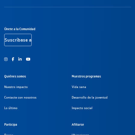
Navegación a pie de página
Únete a la Comunidad
Suscríbase a
Instagram
Facebook
Youtube
Quiénes somos
Nuestros programas
Nuestro impacto
Vida sana
Contacte con nosotros
Desarrollo de la juventud
Lo último
Impacto social
Participa
Afiliarse