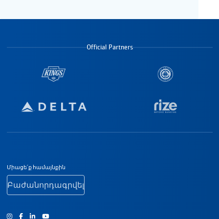
Official Partners
Ստորին էջի նավիգացիա
Միացե՛ք համայնքին
Բաժանորդագրվել
Ինստագրամ
Ֆեյսբուք
Յություբ