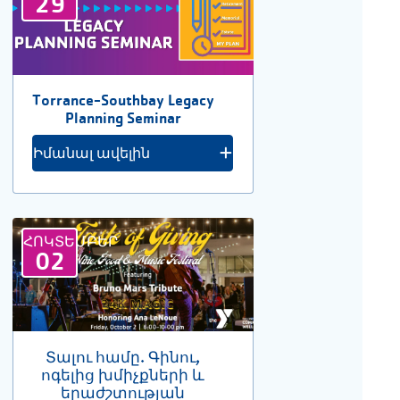
29
Torrance-Southbay Legacy
Planning Seminar
Իմանալ ավելին
ՀՈԿՏԵՄԲԵՐ
02
Տալու համը. Գինու,
ոգելից խմիչքների և
երաժշտության