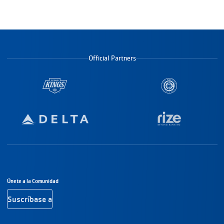
Official Partners
Navegación a pie de página
Únete a la Comunidad
Suscríbase a