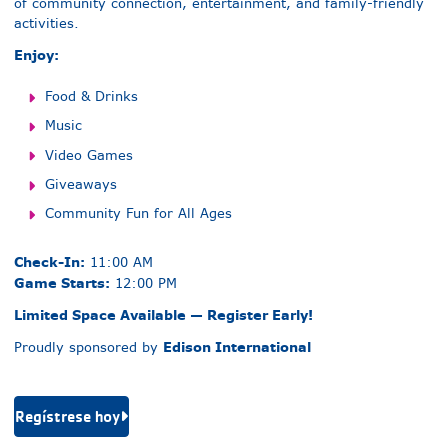
of community connection, entertainment, and family-friendly
activities.
Enjoy:
Food & Drinks
Music
Video Games
Giveaways
Community Fun for All Ages
Check-In:
11:00 AM
Game Starts:
12:00 PM
Limited Space Available — Register Early!
Edison International
Proudly sponsored by
Regístrese hoy