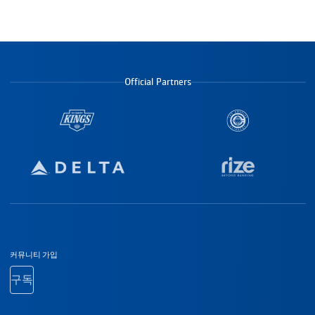
Official Partners
바닥글 탐색
커뮤니티 가입
구독