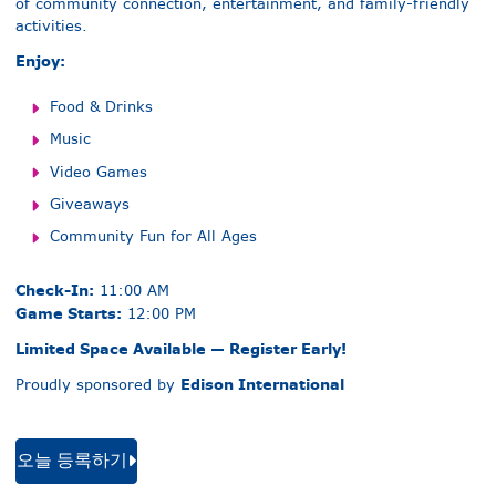
of community connection, entertainment, and family-friendly
activities.
Enjoy:
Food & Drinks
Music
Video Games
Giveaways
Community Fun for All Ages
Check-In:
11:00 AM
Game Starts:
12:00 PM
Limited Space Available — Register Early!
Edison International
Proudly sponsored by
오늘 등록하기