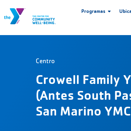
Programas
Ubic
Centro
Crowell Family
(Antes South P
San Marino YMC