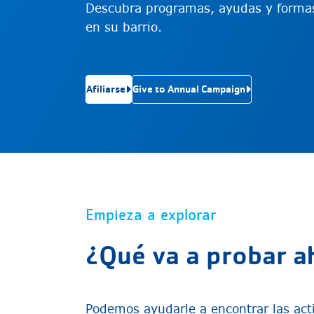
Descubra programas, ayudas y formas 
en su barrio.
Afiliarse
Give to Annual Campaign
Empieza a explorar
¿Qué va a probar a
Podemos ayudarle a encontrar las ac