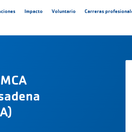
aciones
Impacto
Voluntario
Carreras profesional
 YMCA
asadena
A)