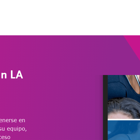
on LA
enerse en
su equipo,
ceso