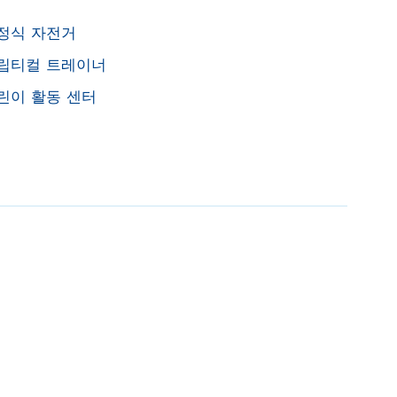
정식 자전거
립티컬 트레이너
린이 활동 센터