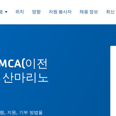
램
위치
영향
자원 봉사자
채용 정보
최신
MCA(이전
 산마리노
램, 지원, 기부 방법을