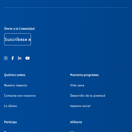
Navegación a pie de página
Únete a la Comunidad
Suscríbase a
Instagram
Facebook
Youtube
Quiénes somos
Nuestros programas
Nuestro impacto
Vida sana
Contacte con nosotros
Desarrollo de la juventud
Lo último
Impacto social
Participa
Afiliarse