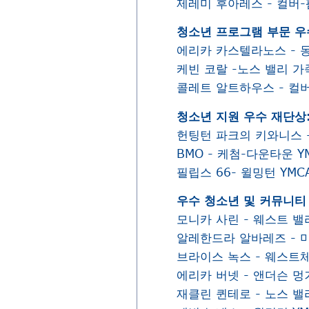
제레미 후아레스 - 컬버-
청소년 프로그램 부문 우
에리카 카스텔라노스 - 동
케빈 코랄 -노스 밸리 가
콜레트 알트하우스 - 컬버
청소년 지원 우수 재단상
헌팅턴 파크의 키와니스 -
BMO - 케첨-다운타운 Y
필립스 66- 윌밍턴 YMC
우수 청소년 및 커뮤니티
모니카 사린 - 웨스트 밸
알레한드라 알바레즈 - 미
브라이스 녹스 - 웨스트체
에리카 버넷 - 앤더슨 멍
재클린 퀸테로 - 노스 밸