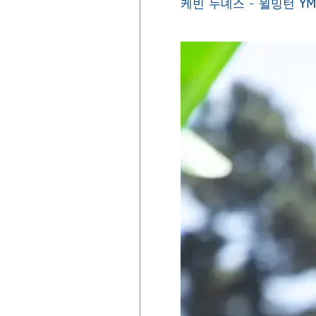
케빈 누녜스 - 윌밍턴 YM