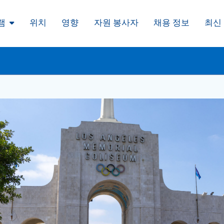
램
위치
영향
자원 봉사자
채용 정보
최신