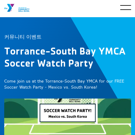
커뮤니티 이벤트
Torrance-South Bay YMCA
Soccer Watch Party
Come join us at the Torrance-South Bay YMCA for our FREE
Soccer Watch Party - Mexico vs. South Korea!