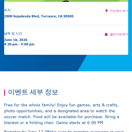
위치
지도에서 보기
2900 Sepulveda Blvd, Torrance, CA 90505
날짜 및 시간
캘린더에 추가
June 18, 2026
4:30 pm - 9:00 pm
이벤트 세부 정보
Free for the whole family! Enjoy fun games, arts & crafts,
photo opportunities, and a designated area to watch the
soccer match. Food will be available for purchase. Bring a
blanket or a folding chair. Game starts at 6:00 PM.
Register by June 12 (Make sure to register everyone in your