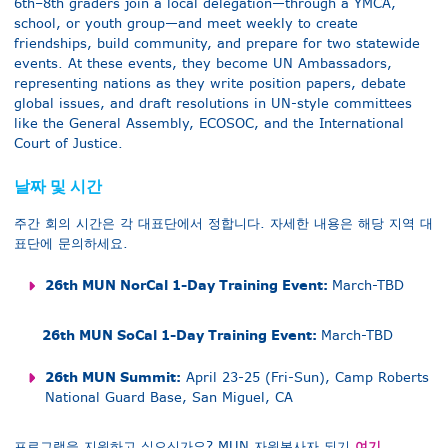
6th–8th graders join a local delegation—through a YMCA,
school, or youth group—and meet weekly to create
friendships, build community, and prepare for two statewide
events. At these events, they become UN Ambassadors,
representing nations as they write position papers, debate
global issues, and draft resolutions in UN-style committees
like the General Assembly, ECOSOC, and the International
Court of Justice.
날짜 및 시간
주간 회의 시간은 각 대표단에서 정합니다. 자세한 내용은 해당 지역 대
표단에 문의하세요.
26th MUN NorCal 1-Day Training Event:
March-TBD
26th MUN SoCal 1-Day Training Event:
March-TBD
26th MUN Summit:
April 23-25 (Fri-Sun), Camp Roberts
National Guard Base, San Miguel, CA
여기
프로그램을 지원하고 싶으신가요? MUN 자원봉사자 되기
.