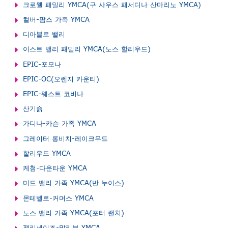
크로웰 패밀리 YMCA(구 사우스 패서디나 산마리노 YMCA)
컬버-팜스 가족 YMCA
디아블로 밸리
이스트 밸리 패밀리 YMCA(노스 할리우드)
EPIC-포모나
EPIC-OC(오렌지 카운티)
EPIC-웨스트 코비나
산기슭
가디나-카슨 가족 YMCA
그레이터 롱비치-레이크우드
할리우드 YMCA
케첨-다운타운 YMCA
미드 밸리 가족 YMCA(반 누이스)
몬테벨로-커머스 YMCA
노스 밸리 가족 YMCA(포터 랜치)
팰리세이즈-말리부 YMCA